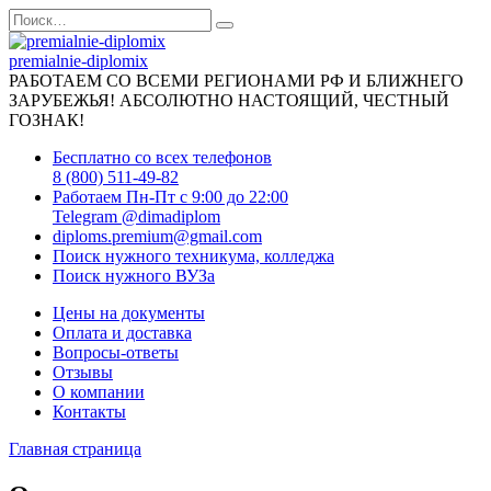
Перейти
Search
к
for:
содержанию
premialnie-diplomix
РАБОТАЕМ СО ВСЕМИ РЕГИОНАМИ РФ И БЛИЖНЕГО
ЗАРУБЕЖЬЯ! АБСОЛЮТНО НАСТОЯЩИЙ, ЧЕСТНЫЙ
ГОЗНАК!
Бесплатно со всех телефонов
8 (800) 511-49-82
Работаем Пн-Пт с 9:00 до 22:00
Telegram @dimadiplom
diploms.premium@gmail.com
Поиск нужного техникума, колледжа
Поиск нужного ВУЗа
Цены на документы
Оплата и доставка
Вопросы-ответы
Отзывы
О компании
Контакты
Главная страница